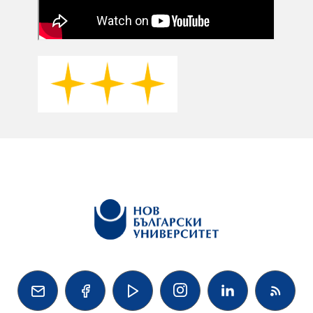



