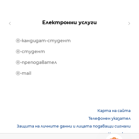
Електронни услуги
ⓔ-кандидат-студент
MOOD
ⓔ-биб
ⓔ-студент
ⓔ-кни
ⓔ-преподавател
ⓔ-trai
ⓔ-mail
Карта на сайта
Телефонен указател
Защита на личните данни и лицата подаващи сигнали
Контакти