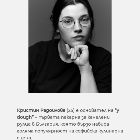
Кристин Радоилова
(25) е основател на
“y
dough”
– първата пекарна за канелени
рулца в България, която бързо набира
голяма популярност на софийска кулинарна
сцена.