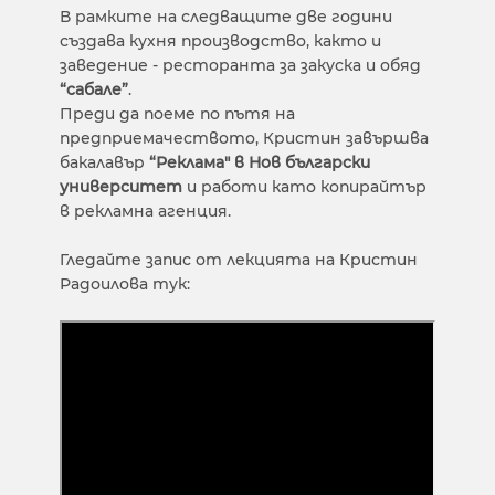
В рамките на следващите две години
създава кухня производство, както и
заведение - ресторанта за закуска и обяд
“сабале”
.
Преди да поеме по пътя на
предприемачеството, Кристин завършва
бакалавър
“Реклама" в Нов български
университет
и работи като копирайтър
в рекламна агенция.
Гледайте запис от лекцията на Кристин
Радоилова тук: