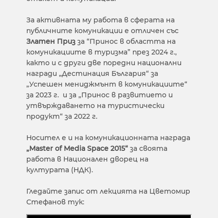
За активната му работа в сферата на
публичните комуникации е отличен със
Златен Приз
за “Принос в областта на
комуникациите в туризма” през 2024 г.,
както и с други две поредни национални
награди „Дестинация България“ за
„Успешен мениджмънт в комуникациите“
за 2023 г. и за „Принос в развитието и
утвърждаването на туристически
продукт“ за 2022 г.
Носител е и на комуникационната награда
„Master of Media Space 2015“
за своята
работа в Национален дворец на
културата (НДК).
Гледайте запис от лекцията на Цветомир
Стефанов тук: