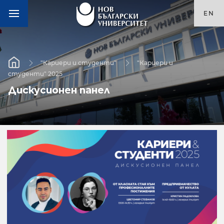
EN
"Кариери и студенти"
"Кариери и
студенти" 2025
Дискусионен панел